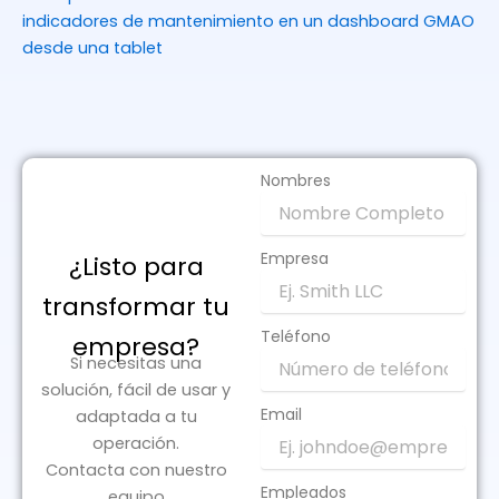
Nombres
Empresa
¿Listo para
transformar tu
Indicadores de mantenimiento: cuáles sí
Teléfono
empresa?​
sirven y cuáles no
Si necesitas una
23 abril 2026
No hay comentarios
solución, fácil de usar y
Email
adaptada a tu
operación.
Contacta con nuestro
Empleados
equipo