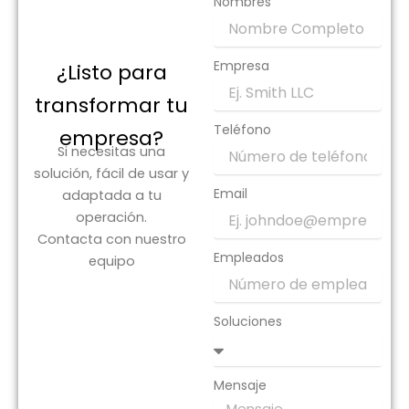
Nombres
20 junio 2025
/
Un ERP en la nube es aquel que se ejecuta en una
plataforma en la nube de un proveedor en...
Empresa
¿Listo para
transformar tu
Leer más
Teléfono
empresa?​
Si necesitas una
solución, fácil de usar y
Email
adaptada a tu
Proveedores ERP en Perú
operación.
Contacta con nuestro
10 junio 2025
/
Empleados
equipo
El software TIPSISTEM ERP ofrece muchas
aplicaciones importantes para las empresas
peruanas, porque les ayuda a implementar la
Soluciones
planificación de...
Leer más
Mensaje